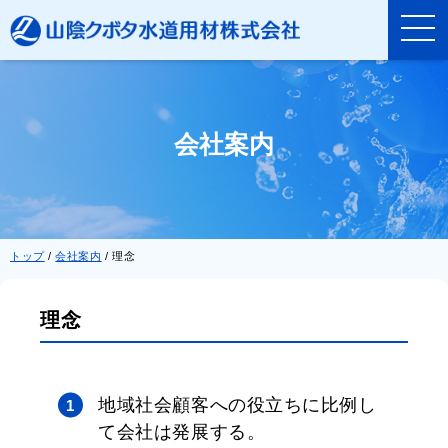
このページの本文へ
会社案内
現
トップ
/
会社案内
/
理念
在
の
位
理念
置：
地域社会顧客への役立ちに比例し
て会社は発展する。