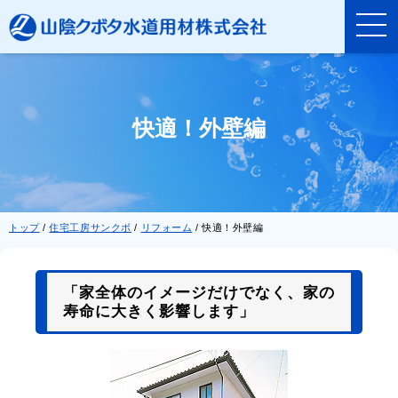
このページの本文へ
快適！外壁編
現
トップ
/
住宅工房サンクボ
/
リフォーム
/
快適！外壁編
在
の
位
「家全体のイメージだけでなく、家の
置：
寿命に大きく影響します」