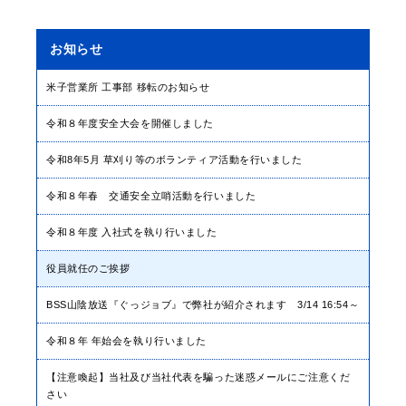
お知らせ
米子営業所 工事部 移転のお知らせ
令和８年度安全大会を開催しました
令和8年5月 草刈り等のボランティア活動を行いました
令和８年春 交通安全立哨活動を行いました
令和８年度 入社式を執り行いました
役員就任のご挨拶
BSS山陰放送『ぐっジョブ』で弊社が紹介されます 3/14 16:54～
令和８年 年始会を執り行いました
【注意喚起】当社及び当社代表を騙った迷惑メールにご注意くだ
さい