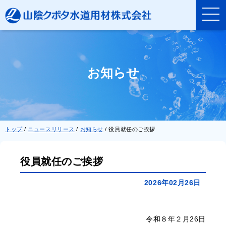
このページの本文へ
お知らせ
現
トップ
/
ニュースリリース
/
お知らせ
/
役員就任のご挨拶
在
の
位
役員就任のご挨拶
置：
2026年02月26日
令和８年２月26日