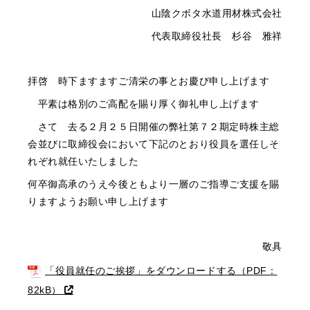
山陰クボタ水道用材株式会社
代表取締役社長 杉谷 雅祥
拝啓 時下ますますご清栄の事とお慶び申し上げます
平素は格別のご高配を賜り厚く御礼申し上げます
さて 去る２月２５日開催の弊社第７２期定時株主総
会並びに取締役会において下記のとおり役員を選任しそ
れぞれ就任いたしました
何卒御高承のうえ今後ともより一層のご指導ご支援を賜
りますようお願い申し上げます
敬具
「役員就任のご挨拶」をダウンロードする（PDF：
82kB）