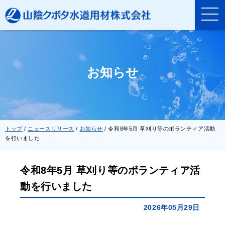
このページの本文へ
お知らせ
現
トップ
/
ニュースリリース
/
お知らせ
/
令和8年5月 草刈り等のボランティア活動
在
を行いました
の
位
置：
令和8年5月 草刈り等のボランティア活
動を行いました
2026年05月29日